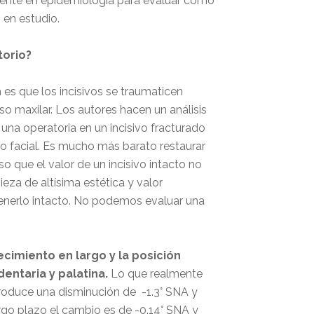
nmente en epidemiología para evaluar como
 en estudio.
torio?
es que los incisivos se traumaticen
so maxilar. Los autores hacen un análisis
una operatoria en un incisivo fracturado
o facial. Es mucho más barato restaurar
o que el valor de un incisivo intacto no
ieza de altísima estética y valor
enerlo intacto. No podemos evaluar una
recimiento en largo y la posición
dentaria y palatina.
Lo que realmente
oduce una disminución de -1.3° SNA y
rgo plazo el cambio es de -0.14° SNA y