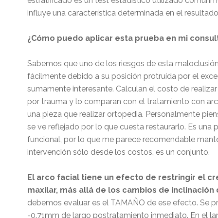
estratificado es un test estadístico utilizado comú
influye una característica determinada en el resultado
¿Cómo puedo aplicar esta prueba en mi consul
Sabemos que uno de los riesgos de esta maloclusión 
fácilmente debido a su posición protruída por el exce
sumamente interesante. Calculan el costo de realizar 
por trauma y lo comparan con el tratamiento con arc
una pieza que realizar ortopedia. Personalmente piens
se ve reflejado por lo que cuesta restaurarlo. Es una p
funcional, por lo que me parece recomendable mant
intervención sólo desde los costos, es un conjunto.
El arco facial tiene un efecto de restringir el c
maxilar, más allá de los cambios de inclinación 
debemos evaluar es el TAMAÑO de ese efecto. Se pr
-0.71mm de largo postratamiento inmediato. En el la