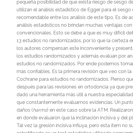
pequeña posibilidad de que exista riesgo de sesgo de
utilizan el análisis estadístico de Egger para el sesg
recomendable entre los análisis de este tipo. Es de a
análisis estadísticos no brindan muchas ventajas co
convencionales. Esto se debe a que es muy difícil de
13 estudios no randomizados, por lo que la certeza e
los autores compensan este inconveniente y present
los estudios randomizados y además evalúan por anál
estudios no randomizados. Por ende podemos tomar 
más confiables. Es la primera revisión que veo con l
Cochrane para estudios no randomizados. Pienso que
después para las revisiones en ortodoncia ya que pre
dado una herramienta más útil a nuestra especialida
que constantemente evaluamos evidencias. Un punto f
daños (
harms
) en este caso sobre la ATM. Realizaron 
en donde evaluaron que la inclinación incisiva y del p
Tal vez la gresión incisiva influya, pero esta ítem no 