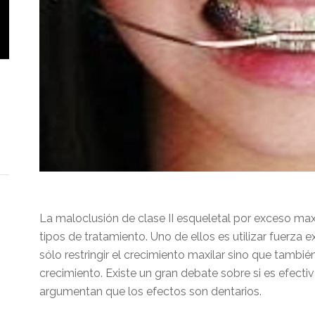
La maloclusión de clase II esqueletal por exceso max
tipos de tratamiento. Uno de ellos es utilizar fuerza 
sólo restringir el crecimiento maxilar sino que tambi
crecimiento. Existe un gran debate sobre si es efecti
argumentan que los efectos son dentarios.